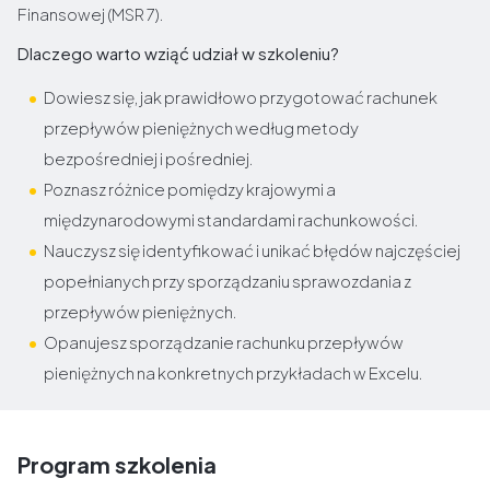
Finansowej (MSR 7).
Dlaczego warto wziąć udział w szkoleniu?
Dowiesz się, jak prawidłowo przygotować rachunek
przepływów pieniężnych według metody
bezpośredniej i pośredniej.
Poznasz różnice pomiędzy krajowymi a
międzynarodowymi standardami rachunkowości.
Nauczysz się identyfikować i unikać błędów najczęściej
popełnianych przy sporządzaniu sprawozdania z
przepływów pieniężnych.
Opanujesz sporządzanie rachunku przepływów
pieniężnych na konkretnych przykładach w Excelu.
Program szkolenia