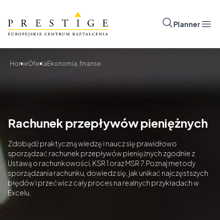
Przejdź do treści
Prestige
Planner
Otw
Home
Oferta
Ekonomia, finanse
Rachunek przepływów pieniężnych
Zdobądź praktyczną wiedzę i naucz się prawidłowo
sporządzać rachunek przepływów pieniężnych zgodnie z
Ustawą o rachunkowości, KSR 1 oraz MSR 7. Poznaj metody
sporządzania rachunku, dowiedz się, jak unikać najczęstszych
błędów i przećwicz cały proces na realnych przykładach w
Excelu.