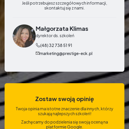
Jeśli potrzebujesz szczegółowych informacji,
skontaktuj się z nami.
Małgorzata Klimas
dyrektor ds. szkoleń
(48) 32 738 51 91
marketing@prestige-eck.pl
Zostaw swoją opinię
Twoja opinia ma istotne znaczenie dla innych, którzy
szukają najlepszych szkoleń!
Zachęcamy do podzielenia się swoją oceną na
platformie Google.