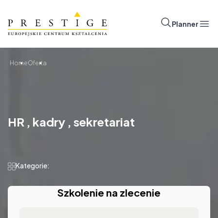
Przejdź do treści
Prestige
Planner
Otw
Home
Oferta
HR , kadry , sekretariat
Kategorie:
Szkolenie na zlecenie