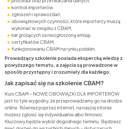
procedur oraz przetwarzania danych,
kontroli importerów,
zgłoszeń i sprawozdań,
obowiązkowych czynności, które importerzy muszą
wykonać w związku z CBAM,
kar grożących za niezgłoszoną emisję,
certyfikatów CBAM,
funkcjonowaniu CBAM na rynku polskim.
Prowadzący szkolenie posiada ekspercką wiedzę z
powyższego tematu, a zajęcia są prowadzone w
sposób przystępny i zrozumiały dla każdego.
Jak zapisać się na szkolenie CBAM?
Kurs
CBAM – NOWE OBOWIĄZKI DLA IMPORTERÓW
jest to tyle wygodny, że przeprowadzamy go na drodze
online. Również poprzez internet, na naszej stronie
możesz zgłosić się indywidualnie albo firmowo.
Kluczowy będzie wybór dogodnego terminu. Będziesz
mieć dostęp do wszystkich danych – dotyczących