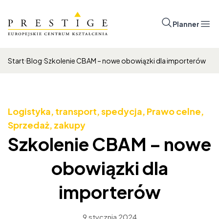
Przejdź do treści
Prestige
Planner
Otw
Start
Blog
Szkolenie CBAM – nowe obowiązki dla importerów
Logistyka, transport, spedycja
,
Prawo celne
,
Sprzedaż, zakupy
Szkolenie CBAM – nowe
obowiązki dla
importerów
9 stycznia 2024