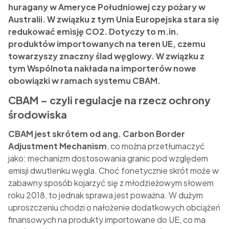
huragany w Ameryce Południowej czy pożary w
Australii. W związku z tym Unia Europejska stara się
redukować emisję CO2. Dotyczy to m.in.
produktów importowanych na teren UE, czemu
towarzyszy znaczny ślad węglowy. W związku z
tym Wspólnota nakłada na importerów nowe
obowiązki w ramach systemu CBAM.
CBAM – czyli regulacje na rzecz ochrony
środowiska
CBAM jest skrótem od ang. Carbon Border
Adjustment Mechanism
, co można przetłumaczyć
jako: mechanizm dostosowania granic pod względem
emisji dwutlenku węgla. Choć fonetycznie skrót może w
zabawny sposób kojarzyć się z młodzieżowym słowem
roku 2018, to jednak sprawa jest poważna. W dużym
uproszczeniu chodzi o nałożenie dodatkowych obciążeń
finansowych na produkty importowane do UE, co ma