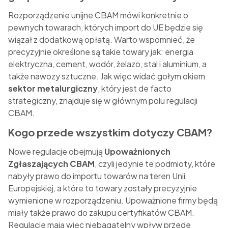
Rozporządzenie unijne CBAM mówi konkretnie o
pewnych towarach, których import do UE będzie się
wiązał z dodatkową opłatą. Warto wspomnieć, że
precyzyjnie określone są takie towary jak: energia
elektryczna, cement, wodór, żelazo, stal i aluminium, a
także nawozy sztuczne. Jak więc widać gołym okiem
sektor metalurgiczny
, który jest de facto
strategiczny, znajduje się w głównym polu regulacji
CBAM.
Kogo przede wszystkim dotyczy CBAM?
Nowe regulacje obejmują
Upoważnionych
Zgłaszających CBAM
, czyli jedynie te podmioty, które
nabyły prawo do importu towarów na teren Unii
Europejskiej, a które to towary zostały precyzyjnie
wymienione w rozporządzeniu. Upoważnione firmy będą
miały także prawo do zakupu certyfikatów CBAM.
Regulacje mają więc niebagatelny wpływ przede