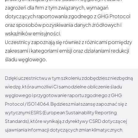
zagrożeń dla firm z tym związanych, wymagań
dotyczących raportowania zgodnego z GHG Protocol
oraz sposobów pozyskiwania danych źródłowych i
wskaźników emisyjności.
Uczestnicy zapoznają się również z różnicami pomiędzy
zakresami i kategoriami emisji oraz działaniami redukcji
śladu węglowego.
Dzięki uczestnictwu w tym szkoleniu zdobędziesz niezbędną
wiedzę, która umożliwi Ci samodzielne obliczenie śladu
węglowego i przygotowanie raportu zgodnego z GHG
Protocol / ISO14064. Będziesz miał szansę zapoznać się z
wytycznymi ESRS (European Sustainability Reporting
Standards), które wynikają z dyrektywy CSRD dotyczącej
ujawniania informacji dotyczących zmian klimatycznych.