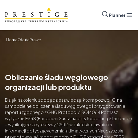
Przejdź do treści
Prestige
Planner
Otw
Home
Oferta
Prawo
Obliczanie śladu węglowego
organizacji lub produktu
Dzięki szkoleniu zdobędziesz wiedzę, która pozwoli Ci na
samodzielne obliczenie śladu węglowego i przygotowanie
raportu zgodnego z GHG Protocol / ISO14064 Poznasz
wytyczne ESRS (European Sustainability Reporting Standards)
– wynikające z dyrektywy CSRD w zakresie ujawniania
informacji dotyczących zmian klimatycznych Nauczysz się
przygotowywać raport zgodny z GHG Protocol oraz ESRS