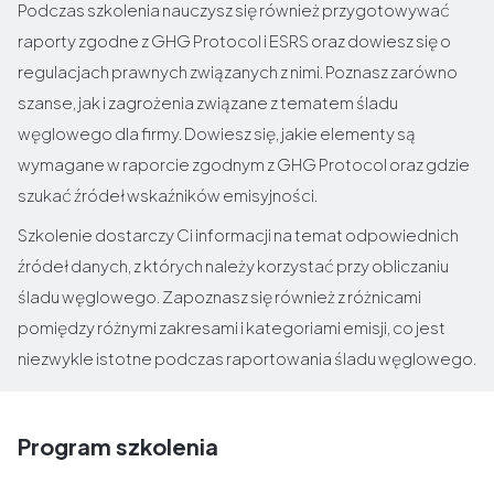
Podczas szkolenia nauczysz się również przygotowywać
raporty zgodne z GHG Protocol i ESRS oraz dowiesz się o
regulacjach prawnych związanych z nimi. Poznasz zarówno
szanse, jak i zagrożenia związane z tematem śladu
węglowego dla firmy. Dowiesz się, jakie elementy są
wymagane w raporcie zgodnym z GHG Protocol oraz gdzie
szukać źródeł wskaźników emisyjności.
Szkolenie dostarczy Ci informacji na temat odpowiednich
źródeł danych, z których należy korzystać przy obliczaniu
śladu węglowego. Zapoznasz się również z różnicami
pomiędzy różnymi zakresami i kategoriami emisji, co jest
niezwykle istotne podczas raportowania śladu węglowego.
Program szkolenia