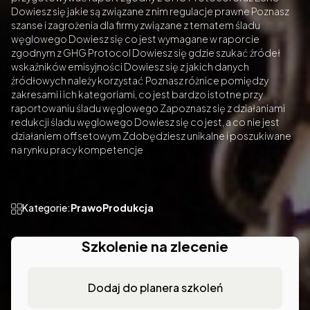
Dowiesz się jakie są związane z nim regulacje prawne Poznasz
szanse i zagrożenia dla firmy związane z tematem śladu
węglowego Dowiesz się co jest wymagane w raporcie
zgodnym z GHG Protocol Dowiesz się gdzie szukać źródeł
wskaźników emisyjności Dowiesz się z jakich danych
źródłowych należy korzystać Poznasz różnice pomiędzy
zakresami i ich kategoriami, co jest bardzo istotne przy
raportowaniu śladu węglowego Zapoznasz się z działaniami
redukcji śladu węglowego Dowiesz się co jest, a co nie jest
działaniem offsetowym Zdobędziesz unikalne i poszukiwane
na rynku pracy kompetencje
Kategorie:
Prawo
Produkcja
Szkolenie na zlecenie
Dodaj do planera szkoleń