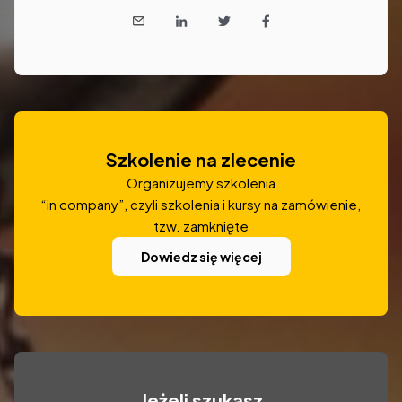
Szkolenie na zlecenie
Organizujemy szkolenia
“in company”, czyli szkolenia i kursy na zamówienie,
tzw. zamknięte
Dowiedz się więcej
Jeżeli szukasz